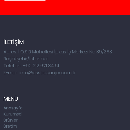
İLETİŞİM
Adres: İ.O.S.B Mahallesi İpkas İş Merkezi No:39/Z53
Başakşehir/İstanbul
Telefon: +90 212 671 34 61
E-mail: info@essaesanjor.com.tr
MENÜ
Anasayfa
Kurumsal
Ürünler
Üretim