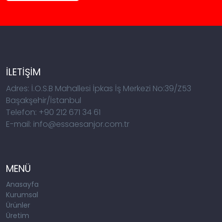
İLETİŞİM
Adres: İ.O.S.B Mahallesi İpkas İş Merkezi No:39/Z53
Başakşehir/İstanbul
Telefon: +90 212 671 34 61
E-mail: info@essaesanjor.com.tr
MENÜ
Anasayfa
Kurumsal
Ürünler
Üretim