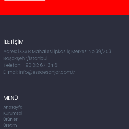
İLETİŞİM
Adres: İ.O.S.B Mahallesi İpkas İş Merkezi No:39/Z53
Başakşehir/İstanbul
Telefon: +90 212 671 34 61
E-mail: info@essaesanjor.com.tr
MENÜ
Anasayfa
Kurumsal
Ürünler
Üretim