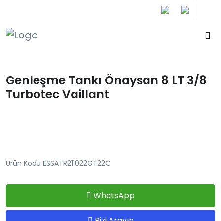
+90 212 671 34 61
Genleşme Tankı Önaysan 8 LT 3/8
Turbotec Vaillant
Ürün Kodu ESSATR211022GT22Ö
WhatsApp
Bizi Arayın