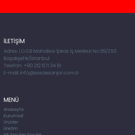
İLETİŞİM
Adres: İ.O.S.B Mahallesi İpkas İş Merkezi No:39/Z53
Başakşehir/İstanbul
Telefon: +90 212 671 34 61
E-mail: info@essaesanjor.com.tr
MENÜ
Anasayfa
Kurumsal
Ürünler
Üretim
Sık Sorulan Sorular