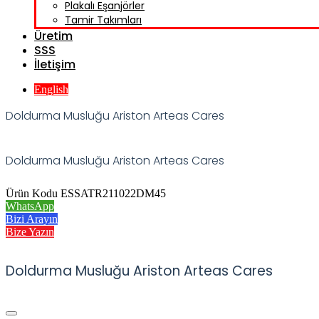
Plakalı Eşanjörler
Tamir Takımları
Üretim
SSS
İletişim
English
Doldurma Musluğu Ariston Arteas Cares
Doldurma Musluğu Ariston Arteas Cares
Ürün Kodu ESSATR211022DM45
WhatsApp
Bizi Arayın
Bize Yazın
Doldurma Musluğu Ariston Arteas Cares