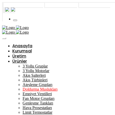
info@essaesanjor.com.tr
Başakşehir, İstanbul
+90 212 671 34 61
Anasayfa
Kurumsal
Üretim
Ürünler
3 Yollu Gruplar
3 Yollu Motorlar
Akış Şalterleri
Akış Türbinleri
Ateşleme Grupları
Doldurma Muslukları
Emniyet Ventilleri
Fan Motor Grupları
Genleşme Tankları
Hava Prosestatları
Limit Termostatlar