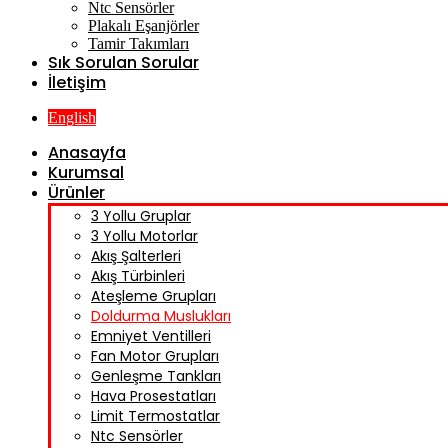
Ntc Sensörler
Plakalı Eşanjörler
Tamir Takımları
Sık Sorulan Sorular
İletişim
English
Anasayfa
Kurumsal
Ürünler
3 Yollu Gruplar
3 Yollu Motorlar
Akış Şalterleri
Akış Türbinleri
Ateşleme Grupları
Doldurma Muslukları
Emniyet Ventilleri
Fan Motor Grupları
Genleşme Tankları
Hava Prosestatları
Limit Termostatlar
Ntc Sensörler