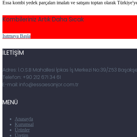
Essa kombi yedek parçaları imalatı ve satışını toptan olarak Türkiye'
Kombileriniz Artık Daha Sıcak
Isıtmaya Başla
İLETİŞİM
Adres: İ.O.S.B Mahallesi İpkas İş Merkezi No:39/Z53 Başakş
Telefon: +90 212 671 34 61
E-mail: info@essaesanjor.com.tr
MENÜ
Anasayfa
Kurumsal
Ürünler
Üretim