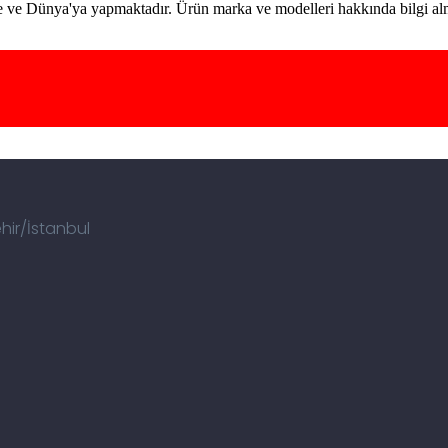
ye ve Dünya'ya yapmaktadır. Ürün marka ve modelleri hakkında bilgi alm
ehir/İstanbul