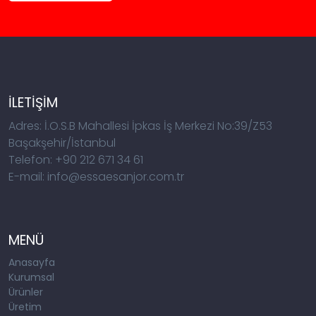
İLETİŞİM
Adres: İ.O.S.B Mahallesi İpkas İş Merkezi No:39/Z53
Başakşehir/İstanbul
Telefon: +90 212 671 34 61
E-mail: info@essaesanjor.com.tr
MENÜ
Anasayfa
Kurumsal
Ürünler
Üretim