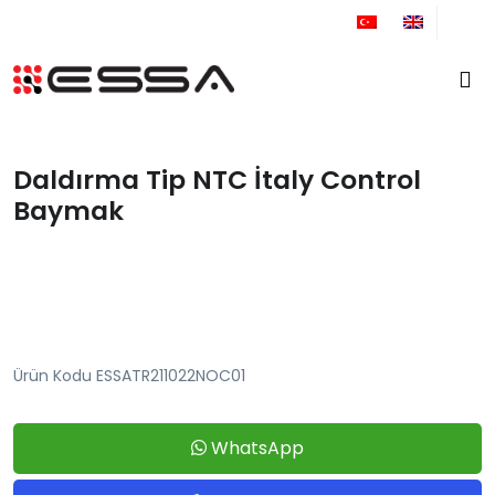
+90 212 671 34 61
Daldırma Tip NTC İtaly Control
Baymak
Ürün Kodu ESSATR211022NOC01
WhatsApp