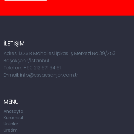
İLETİŞİM
Adres: İ.O.S.B Mahallesi İpkas İş Merkezi No:39/Z53
Başakşehir/İstanbul
Telefon: +90 212 671 34 61
E-mail: info@essaesanjor.com.tr
MENÜ
Anasayfa
Kurumsal
Ürünler
Üretim