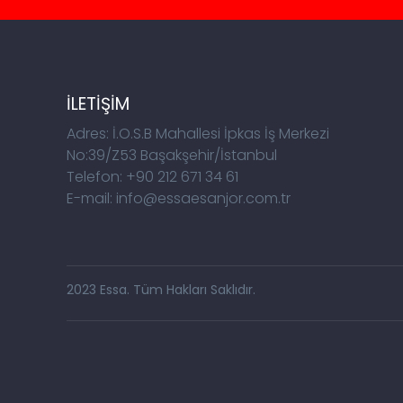
İLETİŞİM
Adres: İ.O.S.B Mahallesi İpkas İş Merkezi
No:39/Z53 Başakşehir/İstanbul
Telefon: +90 212 671 34 61
E-mail: info@essaesanjor.com.tr
2023 Essa. Tüm Hakları Saklıdır.