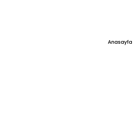
info@essaesanjor.com.tr
Başakşehir, İstanbul
Anasayfa