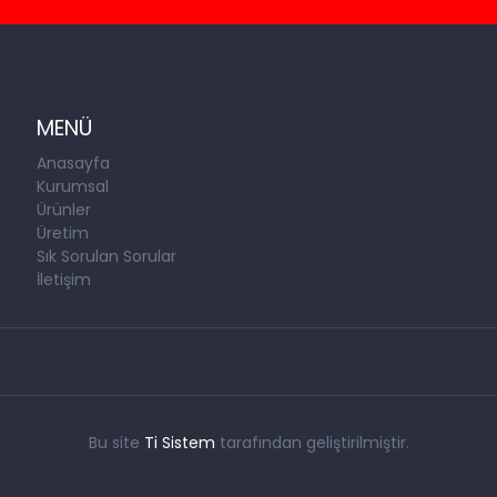
MENÜ
Anasayfa
Kurumsal
Ürünler
Üretim
Sık Sorulan Sorular
İletişim
Bu site
Ti Sistem
tarafından geliştirilmiştir.