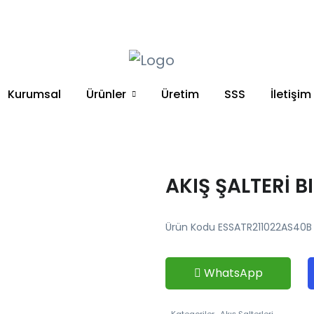
+90 212 671 34 61
Kurumsal
Ürünler
Üretim
SSS
İletişim
AKIŞ ŞALTERİ B
Ürün Kodu ESSATR211022AS40B
WhatsApp
Kategoriler
Akış Şalterleri,